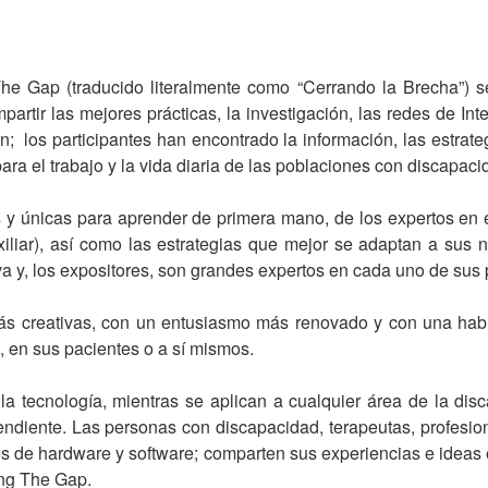
e Gap (traducido literalmente como “Cerrando la Brecha”) se
artir las mejores prácticas, la investigación, las redes de Int
; los participantes han encontrado la información, las estrate
ra el trabajo y la vida diaria de las poblaciones con discapaci
y únicas para aprender de primera mano, de los expertos en é
liar), así como las estrategias que mejor se adaptan a sus n
tiva y, los expositores, son grandes expertos en cada uno de sus
 más creativas, con un entusiasmo más renovado y con una ha
, en sus pacientes o a sí mismos.
a tecnología, mientras se aplican a cualquier área de la dis
endiente. Las personas con discapacidad, terapeutas, profesion
es de hardware y software; comparten sus experiencias e ideas
sing The Gap.