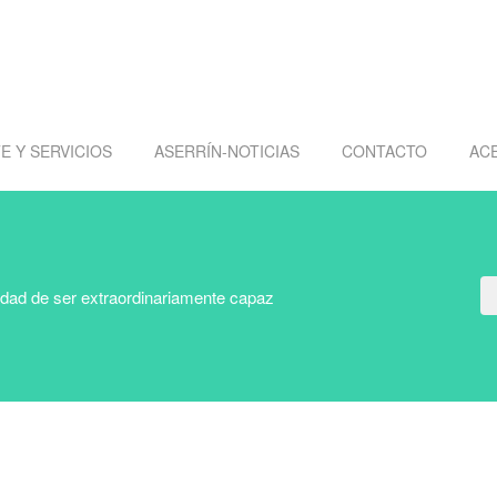
E Y SERVICIOS
ASERRÍN-NOTICIAS
CONTACTO
AC
idad de ser extraordinariamente capaz